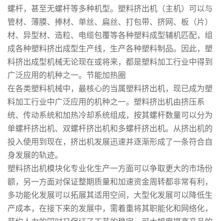
螺杆，甚至无螺杆等多种机型。
塑料挤出机
（主机）可以与
管材、薄膜、捧材、单丝、扁丝、打包带、挤网、板（片）
材、异型材、造粒、电缆包覆等各种塑料成型辅机匹配，组
成各种塑料挤出成型生产线，生产各种塑料制品。因此，塑
料挤出成型机械无论现在或将来，都是塑料加工行业中得到
广泛应用的机种之一。
节能加热圈
在各类塑料机械中，最核心的当属塑料挤出机，现已成为塑
料加工行业中广泛应用的机种之一。塑料挤出机由挤压系
统、传动系统和加热冷却系统组成，按其螺杆数量可以分为
单螺杆挤出机、双螺杆挤出机和多螺杆挤出机。从挤出机的
投入使用到现在，挤出机发展迅速并逐渐形成了一条符合自
身发展的轨迹。
塑料挤出机模块化专业化生产一方面可以争取更大的市场份
额，另一方面对保证整期质量和加速资金周转都非常有利，
多功能化发展可以拓展其适用空间，大型化发展可以降低生
产成本，在接下来的发展中，需着重将其职能化和网络化，