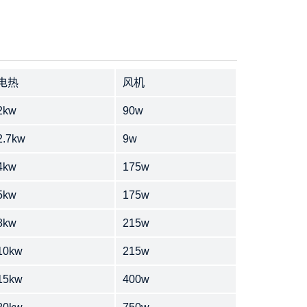
电热
风机
2kw
90w
2.7kw
9w
4kw
175w
5kw
175w
8kw
215w
10kw
215w
15kw
400w