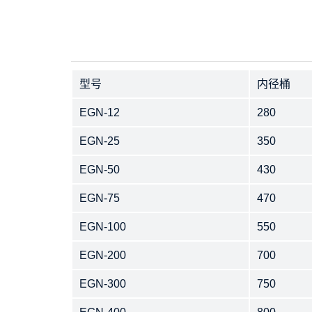
型号
内径桶
EGN-12
280
EGN-25
350
EGN-50
430
EGN-75
470
EGN-100
550
EGN-200
700
EGN-300
750