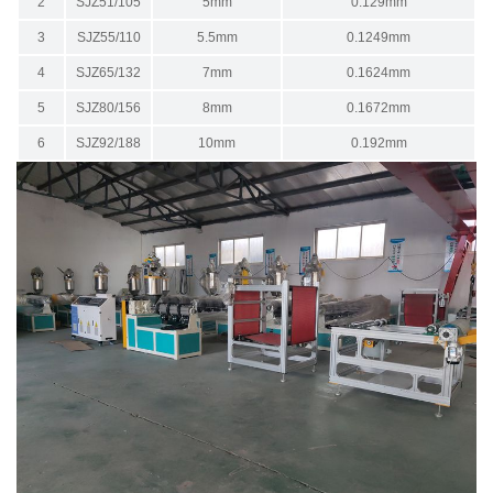
2
SJZ51/105
5mm
0.129mm
3
SJZ55/110
5.5mm
0.1249mm
4
SJZ65/132
7mm
0.1624mm
5
SJZ80/156
8mm
0.1672mm
6
SJZ92/188
10mm
0.192mm