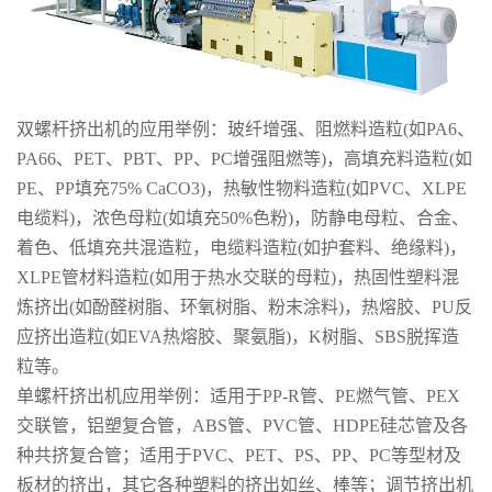
双螺杆挤出机的应用举例：玻纤增强、阻燃料造粒(如PA6、
PA66、PET、PBT、PP、PC增强阻燃等)，高填充料造粒(如
PE、PP填充75% CaCO3)，热敏性物料造粒(如PVC、XLPE
电缆料)，浓色母粒(如填充50%色粉)，防静电母粒、合金、
着色、低填充共混造粒，电缆料造粒(如护套料、绝缘料)，
XLPE管材料造粒(如用于热水交联的母粒)，热固性塑料混
炼挤出(如酚醛树脂、环氧树脂、粉末涂料)，热熔胶、PU反
应挤出造粒(如EVA热熔胶、聚氨脂)，K树脂、SBS脱挥造
粒等。
单螺杆挤出机应用举例：适用于PP-R管、PE燃气管、PEX
交联管，铝塑复合管，ABS管、PVC管、HDPE硅芯管及各
种共挤复合管；适用于PVC、PET、PS、PP、PC等型材及
板材的挤出，其它各种塑料的挤出如丝、棒等；调节挤出机