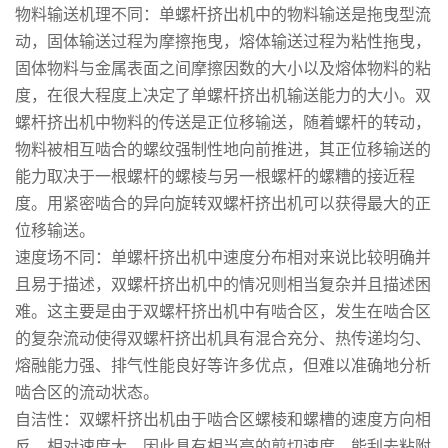
物料输送机理不同：单螺杆挤出机中的物料输送是拖曳型流
动，固体输送过程为摩擦拖曳，熔体输送过程为粘性拖曳，
固体物料与金属表面之间摩擦因数的大小以及熔体物料的粘
度，在很大程度上决定了单螺杆挤出机输送能力的大小。双
螺杆挤出机中物料的传送是正位移输送，随着螺杆的转动，
物料被相互啮合的螺纹强制性地向前推进，其正位移输送的
能力取决于一根螺杆的螺棱与另一根螺杆的螺糟的接近程
度。用紧密啮合的异向旋转双螺杆挤出机可以获得最大的正
位移输送。
速度场不同：单螺杆挤出机中速度分布相对来说比较明确并
且易于描述，双螺杆挤出机中的情况则相当复杂并且描述困
难。这主要是由于双螺杆挤出机中有啮合区，发生在啮合区
的复杂流动使得双螺杆挤出机具有混合充分、热传递均匀、
熔融能力强、排气性能良好等许多优点，但难以准确地分析
啮合区的流动状态。
自洁性：双螺杆挤出机由于啮合区螺棱和螺槽的速度方向相
反，相对速度大，因此具有相当高的剪切速度，能刮去粘附