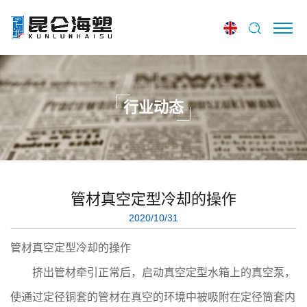
行业动态
管材真空定型冷却的操作
2020/10/31
管材真空定型冷却的操作
挤出管材牵引正常后，启动真空定型水箱上的真空泵，
使通过定径铜套的管材在真空的环境中被吸附在定径筒套内