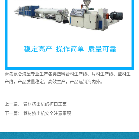
青岛昆仑海塑专业生产各类塑料
管材生产线
、
片材生产线
、型材生
产线，产品质量稳定，高效生产，产品远销海内外。
上一篇：
管材挤出机的扩口工艺
下一篇：
管材挤出机安全注意事项