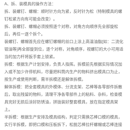
A、拆、装模具的操作方法：
拆、装螺钉、螺帽：顺时针方向为紧，反时针为松（特制模具的螺
钉松紧方向有可能会改变）。
拆、装螺钉、螺帽必须按照逐个对称，对角方向顺序先全部旋松
后，再任一逐个拆个。
装螺钉、螺帽首先应在螺钉螺帽的丝口上涂上高温油脂[如：二流化
钼油等]再全部旋到位，逐个对称，对角顺序，视螺钉的大小可用适
当的加力杆将扳手套上锁紧。
拆模：根据生产计划安排，负责人指挥。拆模前先根据实际情况加
入或不加少许停机料，尽量把料筒内生产的物料挤出模具口为止，
按生产或使用判断，需半拆模还是解体拆模。
解体拆模：把全套模具的外模体、分流支架、芯棒等各零部件拆散
后，取出残留的物料，清理干净各零部件上的粘料、杂料，检查模
具完好无损后涂好防锈油，拼拢装好整套模具，放在指定模具架
上。
半拆模：根据生产安排及模具结构，判定只需换芯棒口模的模具，
实行半拆模，即把口模和压板拆下，松脱芯棒拉杆螺帽或芯棒连接