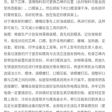
牙。取下芯棒，清理物料到可更换芯棒的位置（此时物料可能会因
受热而膨胀）。口模装上。然后把拆下的口模清理干净，如有损坏
的需修复后，涂好防锈油，放在指定的模具架上。
对于难拆卸的螺钉、螺帽应事先上好油或蜡后，再进行拆卸，这样
即可省力，又可减小对螺丝及工具的损坏。
装模：根据生产计划安排需换装模，首先找到模具，记住规格型
号，查找对应的芯棒、口模，配齐该用的螺钉、螺帽、加热圈、定
径套、密封板、印字设备及工具等。对不上型号的找负责人查对，
检查过渡套的尺寸是否和模具与合流芯连接处相吻合。检查芯棒内
若带加热装置的是否完好，并进行模具油污、杂物等清理。若放久
生锈或损伤的应进行修复或抛光等处理好后，再逐件将机台与模具
连接法兰片、模体、调模螺钉、口模压板、锁模螺钉后，调整好口
模与芯棒之间的间隙，如是型材模具则用水平尺装平，按顺序把各
连接螺钉、螺帽全部旋到位接好加热线和热电偶反馈线，并牢记热
电偶一定要插到位，并拆换好定径套及真空箱密封板、或型材定型
模上真空、冷却水连接管并与模具装水平。牵引压板和切割夹具以
及定长装置辅助设备的配件等，全部核对无误后才算装模完好（更