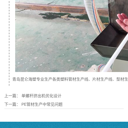
青岛昆仑海塑专业生产各类塑料
管材生产线
、
片材生产线
、型材
上一篇：
单螺杆挤出机优化设计
下一篇：
PE管材生产中常见问题