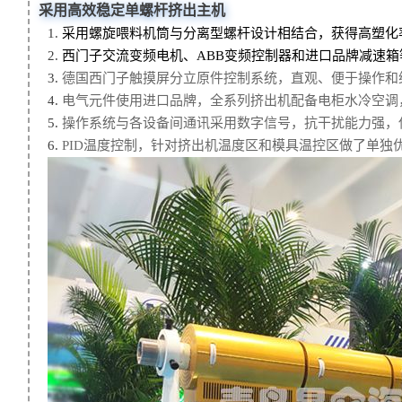
采用高效稳定
单螺杆挤出主机
1.
采用螺旋喂料机筒与分离型螺杆设计相结合，获得高塑化
2.
西门子交流变频电机、ABB变频控制器和进口品牌减速
3.
德国西门子触摸屏分立原件控制系统，直观、便于操作和
4.
电气元件使用进口品牌，全系列挤出机配备电柜水冷空调
5.
操作系统与各设备间通讯采用数字信号，抗干扰能力强，
6.
PID温度控制，针对挤出机温度区和模具温控区做了单独