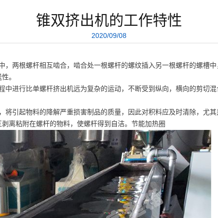
锥双挤出机的工作特性
2020/09/08
中，两根螺杆相互啮合，啮合处一根螺杆的螺纹插
入另一根螺杆的螺槽中
送性。
程中进行比单螺杆挤出机远为复杂的运动，不
断受到纵向，横向的剪切混
，将引起物料的降解严重损害制品的质量，因
此对积料应及时清除，尤其
互剥离粘附在螺杆的物料，使螺杆得到自
洁。
节能加热圈