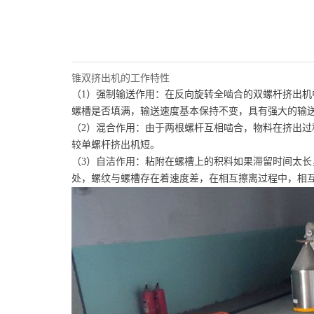
锥双挤出机的工作特性
（
1
）强制输送作用：
在反向旋转全啮合的双螺杆挤出机
螺槽是否填满，
输送速度基本保持不变，具有强大的输
（
2
）混合作用：
由于两根螺杆互相啮合，物料在挤出过
较单螺杆
挤出机短。
（
3
）自洁作用：
粘附在螺槽上的积料如果滞留时间太长
处，
螺纹与螺槽存在着速度差，在相互擦离过程中，相