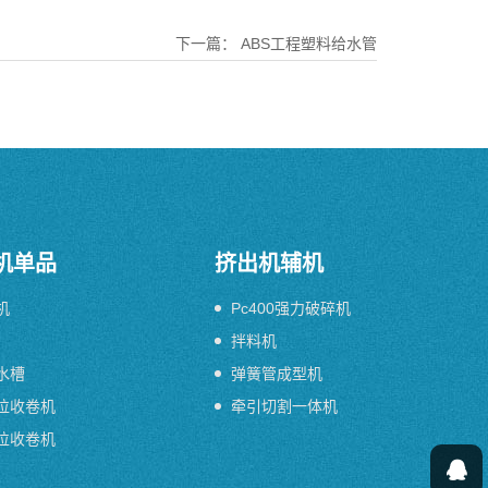
下一篇：
ABS工程塑料给水管
机单品
挤出机辅机
机
Pc400强力破碎机
拌料机
水槽
弹簧管成型机
位收卷机
牵引切割一体机
位收卷机