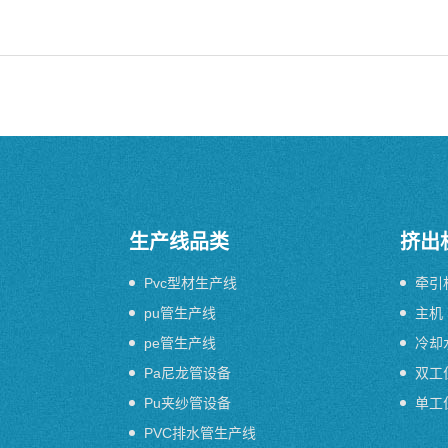
生产线品类
挤出
Pvc型材生产线
牵引
pu管生产线
主机
pe管生产线
冷却
Pa尼龙管设备
双工
Pu夹纱管设备
单工
PVC排水管生产线